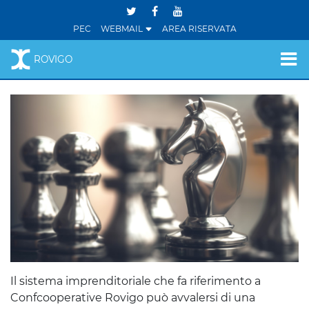
PEC
WEBMAIL
AREA RISERVATA
ROVIGO
Il sistema imprenditoriale che fa riferimento a
Confcooperative Rovigo può avvalersi di una