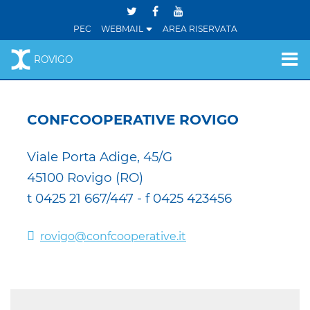
PEC
WEBMAIL
AREA RISERVATA
ROVIGO
CONFCOOPERATIVE ROVIGO
Viale Porta Adige, 45/G
45100 Rovigo (RO)
t 0425 21 667/447 - f 0425 423456
rovigo@confcooperative.it